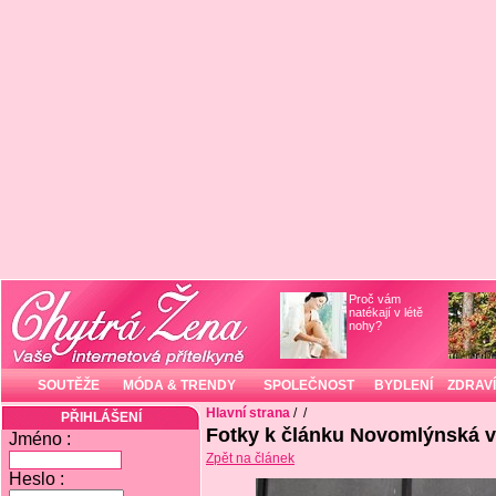
Proč vám
natékají v létě
nohy?
SOUTĚŽE
MÓDA & TRENDY
SPOLEČNOST
BYDLENÍ
ZDRAVÍ
Hlavní strana
/
/
PŘIHLÁŠENÍ
Fotky k článku Novomlýnská 
Jméno :
Zpět na článek
Heslo :