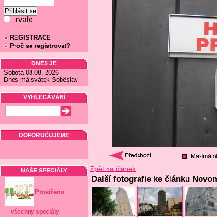
trvale
REGISTRACE
Proč se registrovat?
DNES JE
Sobota 08.08. 2026
Dnes má svátek Soběslav
VYHLEDÁVÁNÍ
DOPORUČUJEME
Zpět na článek
NAŠE SPECIÁLY
Další fotografie ke článku Novo
Prostřeno
všechny speciály