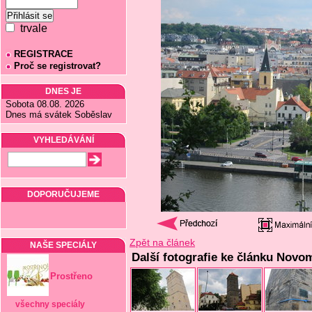
trvale
REGISTRACE
Proč se registrovat?
DNES JE
Sobota 08.08. 2026
Dnes má svátek Soběslav
VYHLEDÁVÁNÍ
DOPORUČUJEME
Zpět na článek
NAŠE SPECIÁLY
Další fotografie ke článku Novo
Prostřeno
všechny speciály