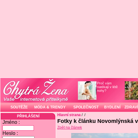
Proč vám
natékají v létě
nohy?
SOUTĚŽE
MÓDA & TRENDY
SPOLEČNOST
BYDLENÍ
ZDRAVÍ
Hlavní strana
/
/
PŘIHLÁŠENÍ
Fotky k článku Novomlýnská 
Jméno :
Zpět na článek
Heslo :