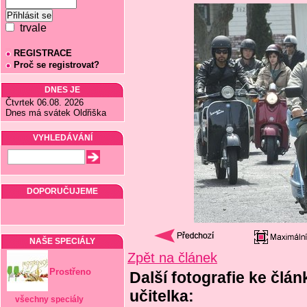
trvale
REGISTRACE
Proč se registrovat?
DNES JE
Čtvrtek 06.08. 2026
Dnes má svátek Oldřiška
VYHLEDÁVÁNÍ
DOPORUČUJEME
NAŠE SPECIÁLY
Zpět na článek
Prostřeno
Další fotografie ke člá
učitelka:
všechny speciály