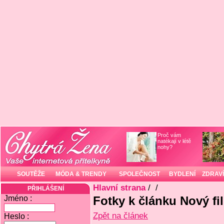
Proč vám
natékají v létě
nohy?
SOUTĚŽE
MÓDA & TRENDY
SPOLEČNOST
BYDLENÍ
ZDRAVÍ
Hlavní strana
/
/
PŘIHLÁŠENÍ
Jméno :
Fotky k článku Nový fi
Zpět na článek
Heslo :