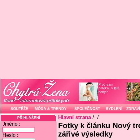
Proč vám
natékají v létě
nohy?
SOUTĚŽE
MÓDA & TRENDY
SPOLEČNOST
BYDLENÍ
ZDRAVÍ
Hlavní strana
/
/
PŘIHLÁŠENÍ
Jméno :
Fotky k článku Nový tr
zářivé výsledky
Heslo :