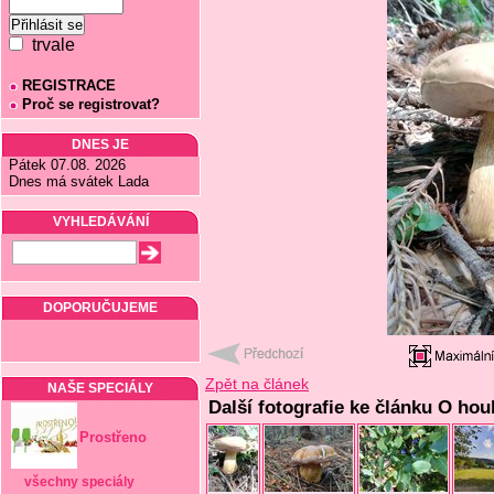
trvale
REGISTRACE
Proč se registrovat?
DNES JE
Pátek 07.08. 2026
Dnes má svátek Lada
VYHLEDÁVÁNÍ
DOPORUČUJEME
Zpět na článek
NAŠE SPECIÁLY
Další fotografie ke článku O ho
Prostřeno
všechny speciály