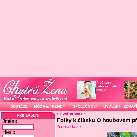
Proč vám
natékají v létě
nohy?
SOUTĚŽE
MÓDA & TRENDY
SPOLEČNOST
BYDLENÍ
ZDRAVÍ
Hlavní strana
/
/
PŘIHLÁŠENÍ
Fotky k článku O houbovém p
Jméno :
Zpět na článek
Heslo :