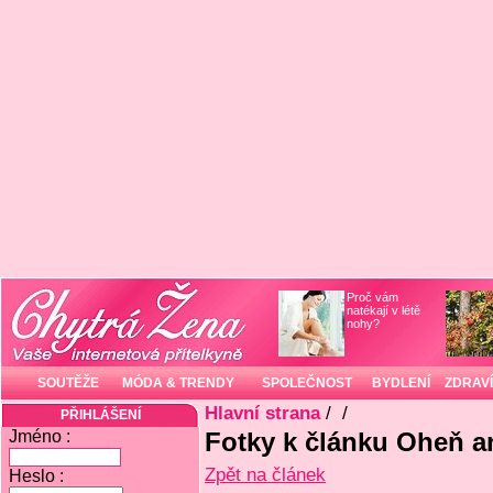
Proč vám
natékají v létě
nohy?
SOUTĚŽE
MÓDA & TRENDY
SPOLEČNOST
BYDLENÍ
ZDRAVÍ
Hlavní strana
/
/
PŘIHLÁŠENÍ
Jméno :
Fotky k článku Oheň ane
Zpět na článek
Heslo :