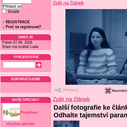
Zpět na článek
trvale
REGISTRACE
Proč se registrovat?
DNES JE
Pátek 07.08. 2026
Dnes má svátek Lada
VYHLEDÁVÁNÍ
DOPORUČUJEME
Zpět na článek
NAŠE SPECIÁLY
Další fotografie ke člán
Prostřeno
Odhalte tajemství paran
všechny speciály