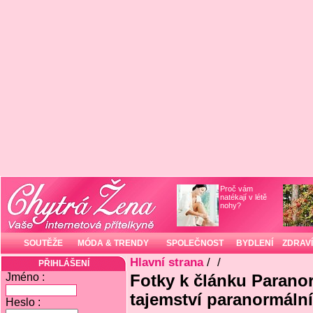
Proč vám
natékají v létě
nohy?
SOUTĚŽE
MÓDA & TRENDY
SPOLEČNOST
BYDLENÍ
ZDRAVÍ
Hlavní strana
/
/
PŘIHLÁŠENÍ
Jméno :
Fotky k článku Paranor
tajemství paranormální
Heslo :