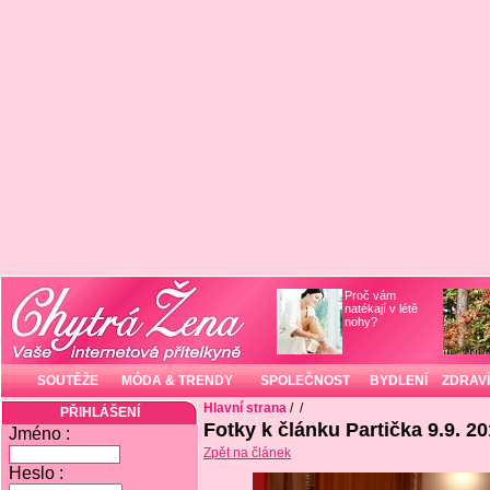
Proč vám
natékají v létě
nohy?
SOUTĚŽE
MÓDA & TRENDY
SPOLEČNOST
BYDLENÍ
ZDRAVÍ
Hlavní strana
/
/
PŘIHLÁŠENÍ
Fotky k článku Partička 9.9. 2
Jméno :
Zpět na článek
Heslo :