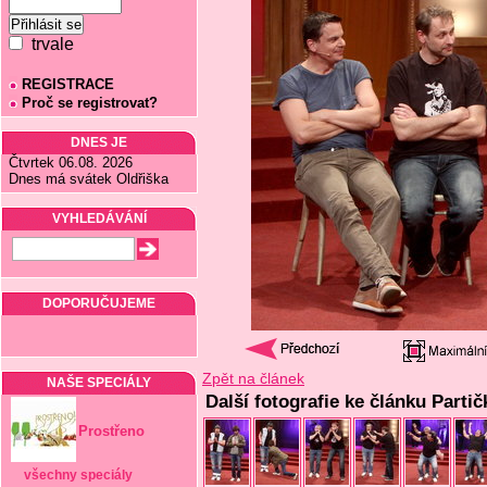
trvale
REGISTRACE
Proč se registrovat?
DNES JE
Čtvrtek 06.08. 2026
Dnes má svátek Oldřiška
VYHLEDÁVÁNÍ
DOPORUČUJEME
Zpět na článek
NAŠE SPECIÁLY
Další fotografie ke článku Partič
Prostřeno
všechny speciály