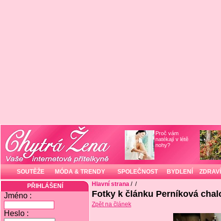
Proč vám
natékají v létě
nohy?
SOUTĚŽE
MÓDA & TRENDY
SPOLEČNOST
BYDLENÍ
ZDRAVÍ
Hlavní strana
/
/
PŘIHLÁŠENÍ
Fotky k článku Perníková cha
Jméno :
Zpět na článek
Heslo :