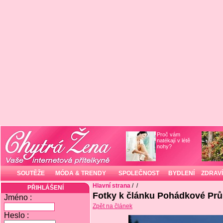
Proč vám
natékají v létě
nohy?
SOUTĚŽE
MÓDA & TRENDY
SPOLEČNOST
BYDLENÍ
ZDRAVÍ
Hlavní strana
/
/
PŘIHLÁŠENÍ
Fotky k článku Pohádkové Pr
Jméno :
Zpět na článek
Heslo :