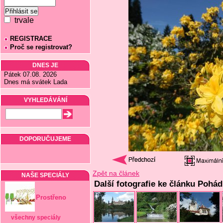
trvale
REGISTRACE
Proč se registrovat?
DNES JE
Pátek 07.08. 2026
Dnes má svátek Lada
VYHLEDÁVÁNÍ
DOPORUČUJEME
Zpět na článek
NAŠE SPECIÁLY
Další fotografie ke článku Pohá
Prostřeno
všechny speciály