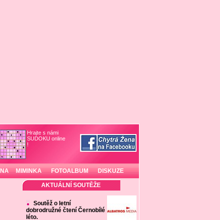
Hrajte s námi
SUDOKU online
!
INA
MIMINKA
FOTOALBUM
DISKUZE
AKTUÁLNÍ SOUTĚŽE
Soutěž o letní
dobrodružné čtení Černobílé
léto.