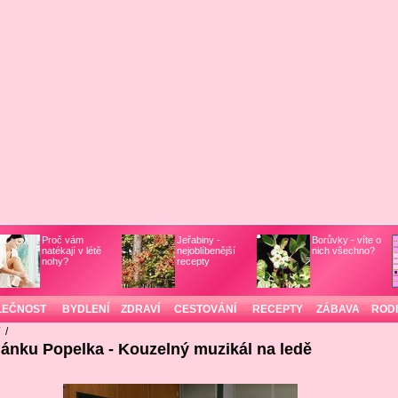
Proč vám
Jeřabiny -
Borůvky - víte o
natékají v létě
nejoblíbenější
nich všechno?
nohy?
recepty
LEČNOST
BYDLENÍ
ZDRAVÍ
CESTOVÁNÍ
RECEPTY
ZÁBAVA
ROD
/
/
lánku Popelka - Kouzelný muzikál na ledě