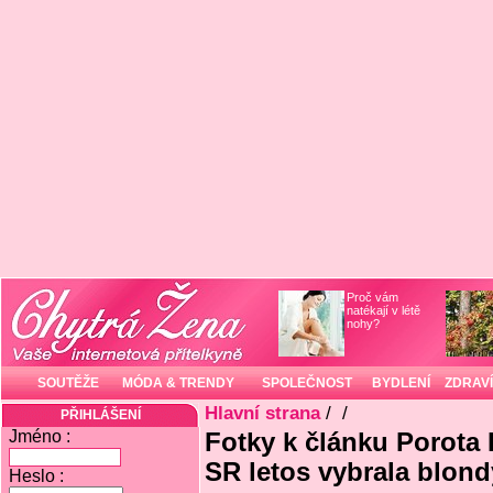
Proč vám
natékají v létě
nohy?
SOUTĚŽE
MÓDA & TRENDY
SPOLEČNOST
BYDLENÍ
ZDRAVÍ
Hlavní strana
/
/
PŘIHLÁŠENÍ
Jméno :
Fotky k článku Porota 
SR letos vybrala blon
Heslo :