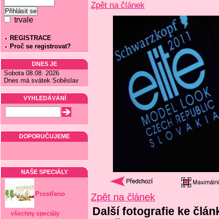
Zpět na článek
trvale
REGISTRACE
Proč se registrovat?
DNES JE
Sobota 08.08. 2026
Dnes má svátek Soběslav
VYHLEDÁVÁNÍ
DOPORUČUJEME
NAŠE SPECIÁLY
Prostřeno
Zpět na článek
Další fotografie ke člá
všechny speciály