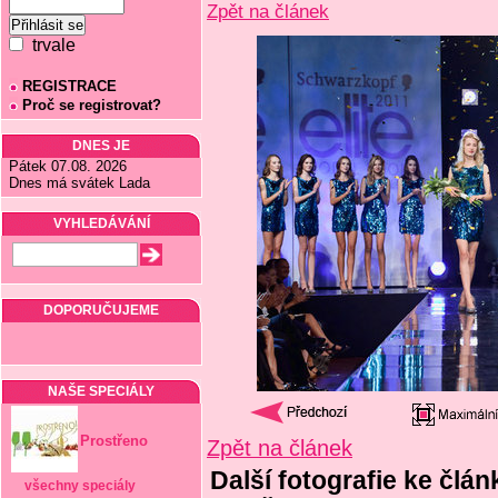
Zpět na článek
trvale
REGISTRACE
Proč se registrovat?
DNES JE
Pátek 07.08. 2026
Dnes má svátek Lada
VYHLEDÁVÁNÍ
DOPORUČUJEME
NAŠE SPECIÁLY
Prostřeno
Zpět na článek
Další fotografie ke člá
všechny speciály