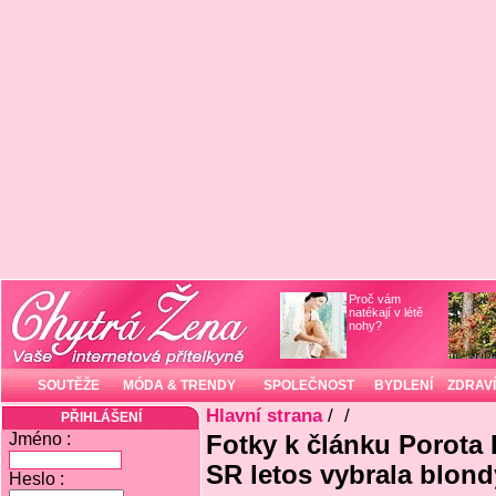
Proč vám
natékají v létě
nohy?
SOUTĚŽE
MÓDA & TRENDY
SPOLEČNOST
BYDLENÍ
ZDRAVÍ
Hlavní strana
/
/
PŘIHLÁŠENÍ
Jméno :
Fotky k článku Porota 
SR letos vybrala blon
Heslo :