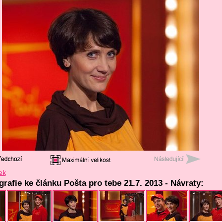
ek
grafie ke článku Pošta pro tebe 21.7. 2013 - Návraty: