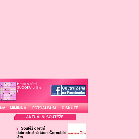
Hrajte s námi
SUDOKU online
!
INA
MIMINKA
FOTOALBUM
DISKUZE
AKTUÁLNÍ SOUTĚŽE
Soutěž o letní
dobrodružné čtení Černobílé
léto.