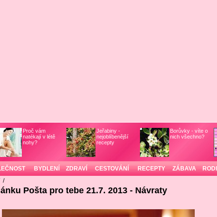
Proč vám
Jeřabiny -
Borůvky - víte o
natékají v létě
nejoblíbenější
nich všechno?
nohy?
recepty
LEČNOST
BYDLENÍ
ZDRAVÍ
CESTOVÁNÍ
RECEPTY
ZÁBAVA
ROD
/
/
lánku Pošta pro tebe 21.7. 2013 - Návraty