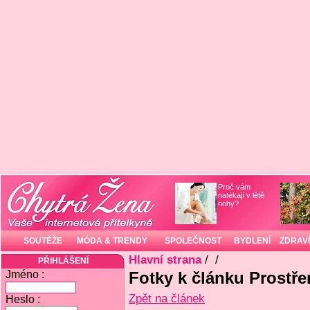
Proč vám
natékají v létě
nohy?
SOUTĚŽE
MÓDA & TRENDY
SPOLEČNOST
BYDLENÍ
ZDRAVÍ
Hlavní strana
/
/
PŘIHLÁŠENÍ
Jméno :
Fotky k článku Prostře
Zpět na článek
Heslo :