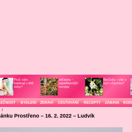
Proč vám
Jeřabiny -
Borůvky - víte o
natékají v létě
nejoblíbenější
nich všechno?
nohy?
recepty
LEČNOST
BYDLENÍ
ZDRAVÍ
CESTOVÁNÍ
RECEPTY
ZÁBAVA
ROD
/
/
lánku Prostřeno – 16. 2. 2022 – Ludvík