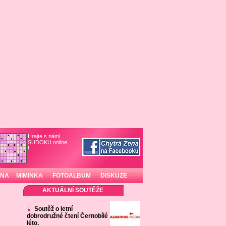
Hrajte s námi
SUDOKU online
!
INA
MIMINKA
FOTOALBUM
DISKUZE
AKTUÁLNÍ SOUTĚŽE
Soutěž o letní
dobrodružné čtení Černobílé
léto.