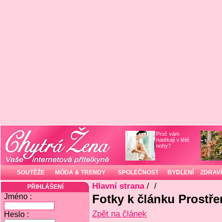
Proč vám
natékají v létě
nohy?
SOUTĚŽE
MÓDA & TRENDY
SPOLEČNOST
BYDLENÍ
ZDRAVÍ
Hlavní strana
/
/
PŘIHLÁŠENÍ
Jméno :
Fotky k článku Prostře
Zpět na článek
Heslo :