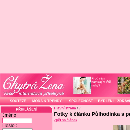
Proč vám
natékají v létě
nohy?
SOUTĚŽE
MÓDA & TRENDY
SPOLEČNOST
BYDLENÍ
ZDRAVÍ
Hlavní strana
/
/
PŘIHLÁŠENÍ
Fotky k článku Půlhodinka s 
Jméno :
Zpět na článek
Heslo :