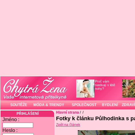
Proč vám
natékají v létě
nohy?
SOUTĚŽE
MÓDA & TRENDY
SPOLEČNOST
BYDLENÍ
ZDRAVÍ
Hlavní strana
/
/
PŘIHLÁŠENÍ
Fotky k článku Půlhodinka s 
Jméno :
Zpět na článek
Heslo :