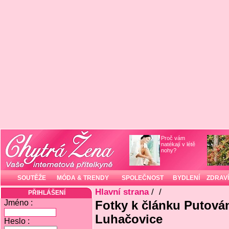
Proč vám
natékají v létě
nohy?
SOUTĚŽE
MÓDA & TRENDY
SPOLEČNOST
BYDLENÍ
ZDRAVÍ
Hlavní strana
/
/
PŘIHLÁŠENÍ
Jméno :
Fotky k článku Putován
Luhačovice
Heslo :