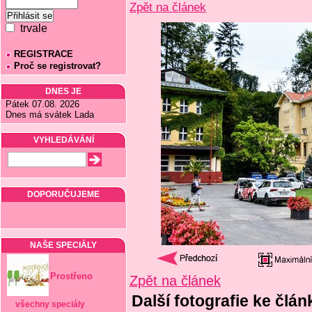
Zpět na článek
trvale
REGISTRACE
Proč se registrovat?
DNES JE
Pátek 07.08. 2026
Dnes má svátek Lada
VYHLEDÁVÁNÍ
DOPORUČUJEME
NAŠE SPECIÁLY
Prostřeno
Zpět na článek
Další fotografie ke člá
všechny speciály