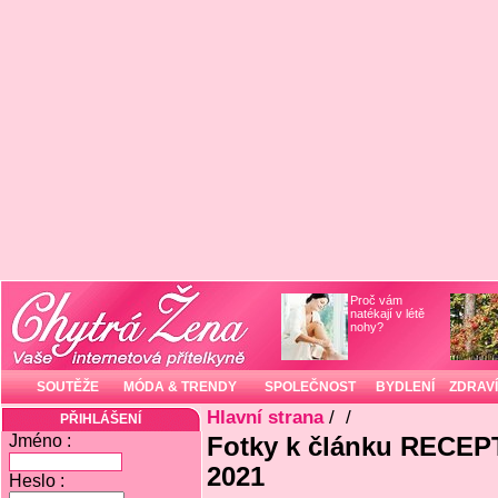
Proč vám
natékají v létě
nohy?
SOUTĚŽE
MÓDA & TRENDY
SPOLEČNOST
BYDLENÍ
ZDRAVÍ
Hlavní strana
/
/
PŘIHLÁŠENÍ
Jméno :
Fotky k článku RECE
2021
Heslo :