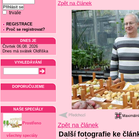
Zpět na článek
trvale
REGISTRACE
Proč se registrovat?
DNES JE
Čtvrtek 06.08. 2026
Dnes má svátek Oldřiška
VYHLEDÁVÁNÍ
DOPORUČUJEME
NAŠE SPECIÁLY
Prostřeno
Zpět na článek
Další fotografie ke č
všechny speciály