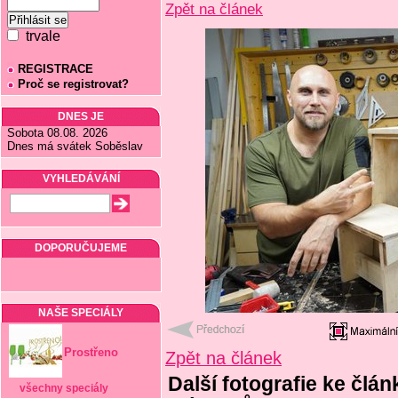
Zpět na článek
trvale
REGISTRACE
Proč se registrovat?
DNES JE
Sobota 08.08. 2026
Dnes má svátek Soběslav
VYHLEDÁVÁNÍ
DOPORUČUJEME
NAŠE SPECIÁLY
Prostřeno
Zpět na článek
Další fotografie ke č
všechny speciály