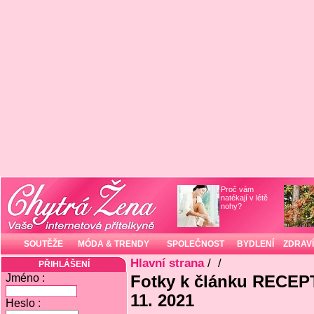
Proč vám
natékají v létě
nohy?
SOUTĚŽE
MÓDA & TRENDY
SPOLEČNOST
BYDLENÍ
ZDRAVÍ
Hlavní strana
/
/
PŘIHLÁŠENÍ
Jméno :
Fotky k článku RECE
11. 2021
Heslo :