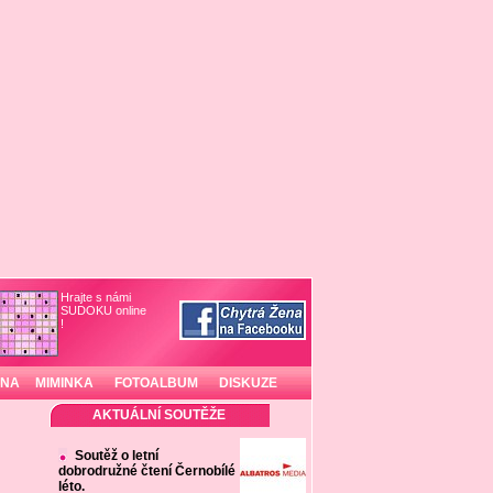
Hrajte s námi
SUDOKU online
!
INA
MIMINKA
FOTOALBUM
DISKUZE
AKTUÁLNÍ SOUTĚŽE
Soutěž o letní
dobrodružné čtení Černobílé
léto.