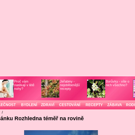
Proč vám
Jeřabiny -
Borůvky - víte o
natékají v létě
nejoblíbenější
nich všechno?
nohy?
recepty
LEČNOST
BYDLENÍ
ZDRAVÍ
CESTOVÁNÍ
RECEPTY
ZÁBAVA
ROD
/
/
lánku Rozhledna téměř na rovině