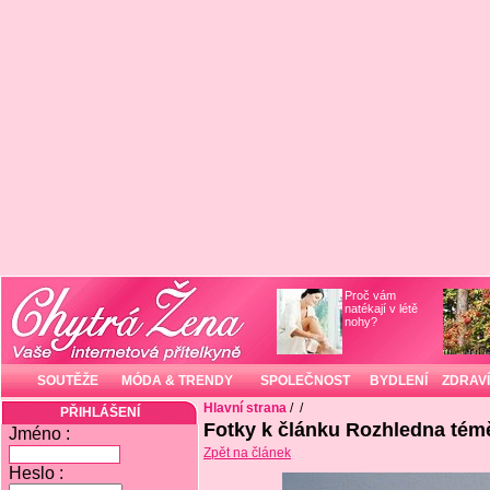
Proč vám
natékají v létě
nohy?
SOUTĚŽE
MÓDA & TRENDY
SPOLEČNOST
BYDLENÍ
ZDRAVÍ
Hlavní strana
/
/
PŘIHLÁŠENÍ
Fotky k článku Rozhledna témě
Jméno :
Zpět na článek
Heslo :