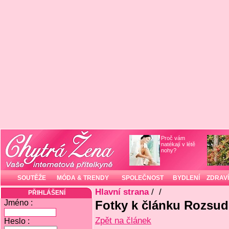
Proč vám
natékají v létě
nohy?
SOUTĚŽE
MÓDA & TRENDY
SPOLEČNOST
BYDLENÍ
ZDRAVÍ
Hlavní strana
/
/
PŘIHLÁŠENÍ
Jméno :
Fotky k článku Rozsude
Zpět na článek
Heslo :