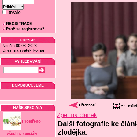
trvale
REGISTRACE
Proč se registrovat?
DNES JE
Neděle 09.08. 2026
Dnes má svátek Roman
VYHLEDÁVÁNÍ
DOPORUČUJEME
NAŠE SPECIÁLY
Zpět na článek
Prostřeno
Další fotografie ke člá
zlodějka:
všechny speciály