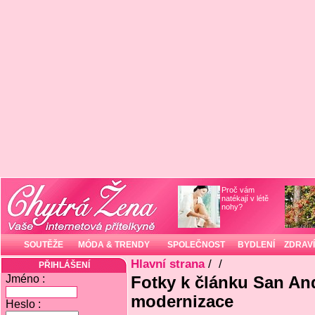
Proč vám
natékají v létě
nohy?
SOUTĚŽE
MÓDA & TRENDY
SPOLEČNOST
BYDLENÍ
ZDRAVÍ
Hlavní strana
/
/
PŘIHLÁŠENÍ
Jméno :
Fotky k článku San An
modernizace
Heslo :