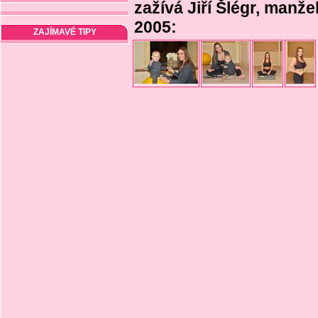
zažívá Jiří Šlégr, manž
2005:
ZAJÍMAVÉ TIPY