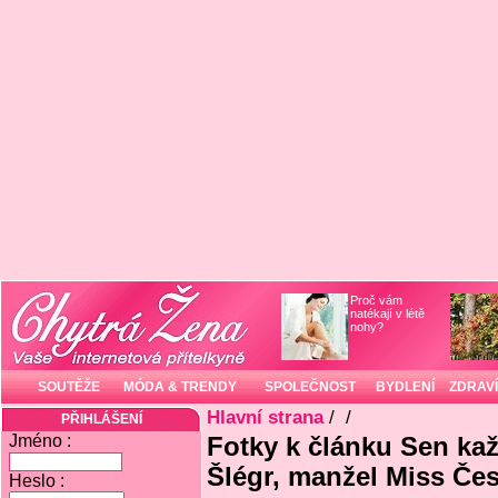
Proč vám
natékají v létě
nohy?
SOUTĚŽE
MÓDA & TRENDY
SPOLEČNOST
BYDLENÍ
ZDRAVÍ
Hlavní strana
/
/
PŘIHLÁŠENÍ
Jméno :
Fotky k článku Sen kaž
Šlégr, manžel Miss Čes
Heslo :