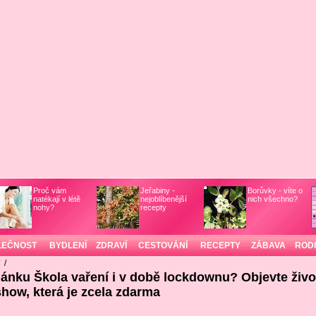
Proč vám
Jeřabiny -
Borůvky - víte o
natékají v létě
nejoblíbenější
nich všechno?
nohy?
recepty
LEČNOST
BYDLENÍ
ZDRAVÍ
CESTOVÁNÍ
RECEPTY
ZÁBAVA
ROD
/
/
lánku Škola vaření i v době lockdownu? Objevte živ
how, která je zcela zdarma