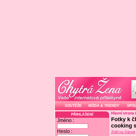
SOUTĚŽE
MÓDA & TRENDY
SPO
Hlavní strana
PŘIHLÁŠENÍ
Fotky k č
Jméno :
cooking s
Heslo :
Zpět na článek