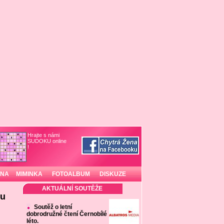
Hrajte s námi
SUDOKU online
!
INA
MIMINKA
FOTOALBUM
DISKUZE
AKTUÁLNÍ SOUTĚŽE
ou
Soutěž o letní
dobrodružné čtení Černobílé
léto.