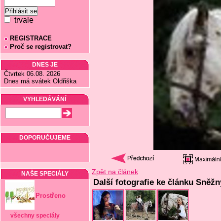
trvale
REGISTRACE
Proč se registrovat?
DNES JE
Čtvrtek 06.08. 2026
Dnes má svátek Oldřiška
VYHLEDÁVÁNÍ
DOPORUČUJEME
Zpět na článek
NAŠE SPECIÁLY
Další fotografie ke článku Sněžn
Prostřeno
všechny speciály