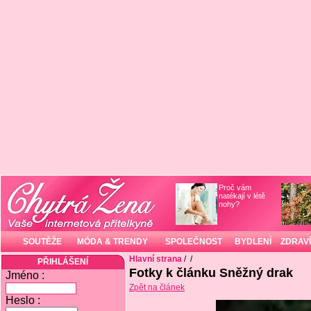
Proč vám
natékají v létě
nohy?
SOUTĚŽE
MÓDA & TRENDY
SPOLEČNOST
BYDLENÍ
ZDRAVÍ
Hlavní strana
/
/
PŘIHLÁŠENÍ
Fotky k článku Sněžný drak
Jméno :
Zpět na článek
Heslo :