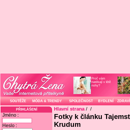
Proč vám
natékají v létě
nohy?
SOUTĚŽE
MÓDA & TRENDY
SPOLEČNOST
BYDLENÍ
ZDRAVÍ
Hlavní strana
/
/
PŘIHLÁŠENÍ
Jméno :
Fotky k článku Tajemstv
Krudum
Heslo :