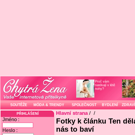
Proč vám
natékají v létě
nohy?
SOUTĚŽE
MÓDA & TRENDY
SPOLEČNOST
BYDLENÍ
ZDRAVÍ
Hlavní strana
/
/
PŘIHLÁŠENÍ
Jméno :
Fotky k článku Ten dělá
nás to baví
Heslo :