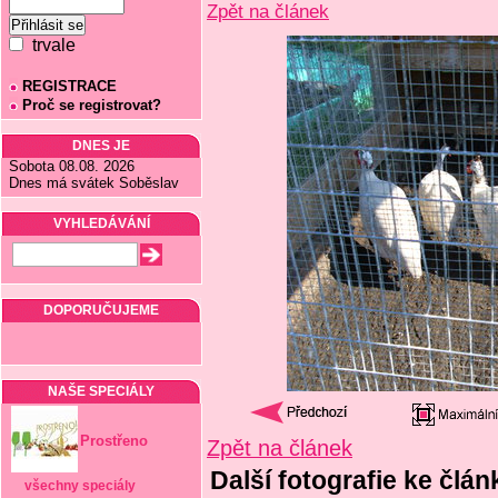
Zpět na článek
trvale
REGISTRACE
Proč se registrovat?
DNES JE
Sobota 08.08. 2026
Dnes má svátek Soběslav
VYHLEDÁVÁNÍ
DOPORUČUJEME
NAŠE SPECIÁLY
Prostřeno
Zpět na článek
Další fotografie ke člán
všechny speciály