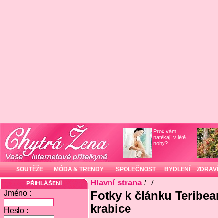
Proč vám
natékají v létě
nohy?
SOUTĚŽE
MÓDA & TRENDY
SPOLEČNOST
BYDLENÍ
ZDRAVÍ
Hlavní strana
/
/
PŘIHLÁŠENÍ
Jméno :
Fotky k článku Teribea
krabice
Heslo :