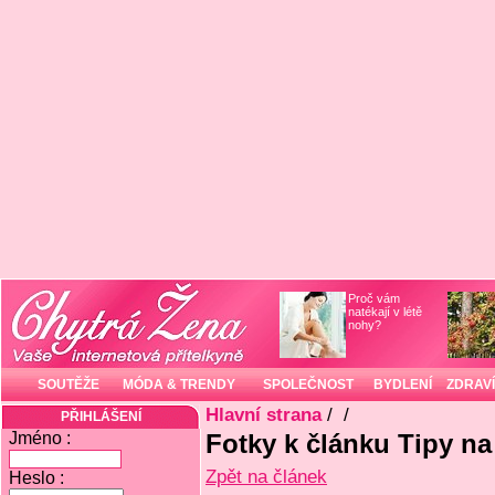
Proč vám
natékají v létě
nohy?
SOUTĚŽE
MÓDA & TRENDY
SPOLEČNOST
BYDLENÍ
ZDRAVÍ
Hlavní strana
/
/
PŘIHLÁŠENÍ
Jméno :
Fotky k článku Tipy na
Zpět na článek
Heslo :