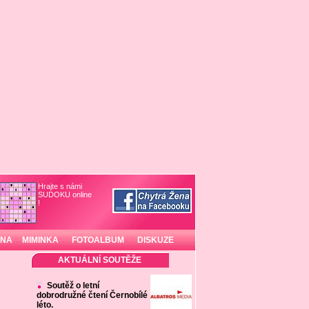
Hrajte s námi
SUDOKU online
!
INA
MIMINKA
FOTOALBUM
DISKUZE
AKTUÁLNÍ SOUTĚŽE
Soutěž o letní
dobrodružné čtení Černobílé
léto.