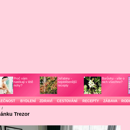
Proč vám
Jeřabiny -
Borůvky - víte o
natékají v létě
nejoblíbenější
nich všechno?
nohy?
recepty
LEČNOST
BYDLENÍ
ZDRAVÍ
CESTOVÁNÍ
RECEPTY
ZÁBAVA
ROD
/
/
lánku Trezor