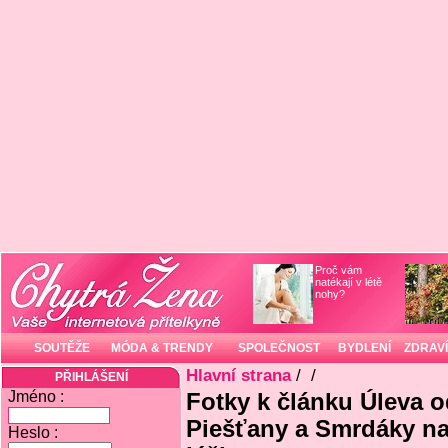
Proč vám
natékají v létě
nohy?
SOUTĚŽE
MÓDA & TRENDY
SPOLEČNOST
BYDLENÍ
ZDRAVÍ
Hlavní strana
/
/
PŘIHLÁŠENÍ
Jméno :
Fotky k článku Úleva o
Piešťany a Smrdáky na
Heslo :