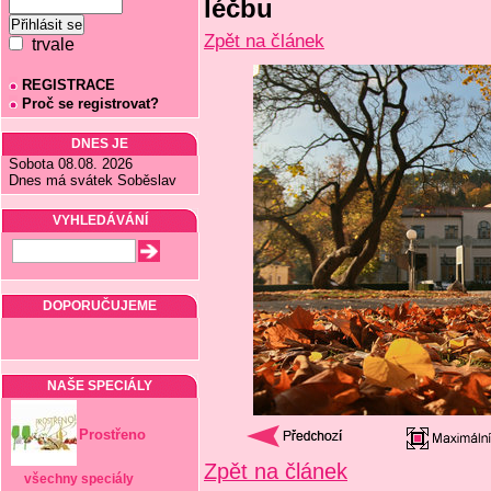
léčbu
Zpět na článek
trvale
REGISTRACE
Proč se registrovat?
DNES JE
Sobota 08.08. 2026
Dnes má svátek Soběslav
VYHLEDÁVÁNÍ
DOPORUČUJEME
NAŠE SPECIÁLY
Prostřeno
Zpět na článek
všechny speciály