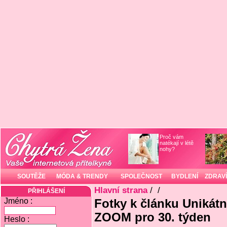
Proč vám
natékají v létě
nohy?
SOUTĚŽE
MÓDA & TRENDY
SPOLEČNOST
BYDLENÍ
ZDRAVÍ
Hlavní strana
/
/
PŘIHLÁŠENÍ
Jméno :
Fotky k článku Unikát
ZOOM pro 30. týden
Heslo :