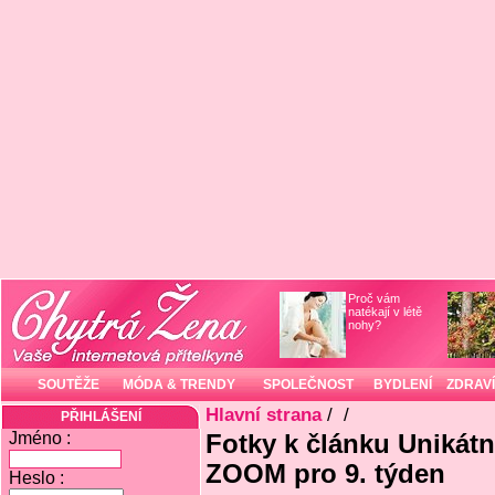
Proč vám
natékají v létě
nohy?
SOUTĚŽE
MÓDA & TRENDY
SPOLEČNOST
BYDLENÍ
ZDRAVÍ
Hlavní strana
/
/
PŘIHLÁŠENÍ
Jméno :
Fotky k článku Unikát
ZOOM pro 9. týden
Heslo :