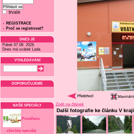
trvale
REGISTRACE
Proč se registrovat?
DNES JE
Pátek 07.08. 2026
Dnes má svátek Lada
VYHLEDÁVÁNÍ
DOPORUČUJEME
Zpět na článek
NAŠE SPECIÁLY
Další fotografie ke článku V kraj
Prostřeno
všechny speciály