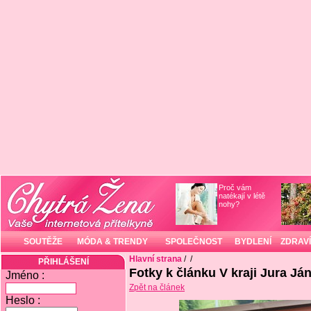
Proč vám
natékají v létě
nohy?
SOUTĚŽE
MÓDA & TRENDY
SPOLEČNOST
BYDLENÍ
ZDRAVÍ
Hlavní strana
/
/
PŘIHLÁŠENÍ
Fotky k článku V kraji Jura Já
Jméno :
Zpět na článek
Heslo :