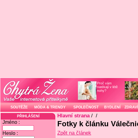
Proč vám
natékají v létě
nohy?
SOUTĚŽE
MÓDA & TRENDY
SPOLEČNOST
BYDLENÍ
ZDRAVÍ
Hlavní strana
/
/
PŘIHLÁŠENÍ
Jméno :
Fotky k článku Válečnic
Zpět na článek
Heslo :