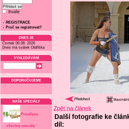
trvale
REGISTRACE
Proč se registrovat?
DNES JE
Čtvrtek 06.08. 2026
Dnes má svátek Oldřiška
VYHLEDÁVÁNÍ
DOPORUČUJEME
NAŠE SPECIÁLY
Zpět na článek
Prostřeno
Další fotografie ke člán
díl:
všechny speciály