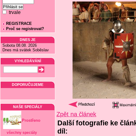
trvale
REGISTRACE
Proč se registrovat?
DNES JE
Sobota 08.08. 2026
Dnes má svátek Soběslav
VYHLEDÁVÁNÍ
DOPORUČUJEME
NAŠE SPECIÁLY
Zpět na článek
Prostřeno
Další fotografie ke člán
díl:
všechny speciály