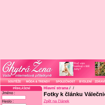
Proč vám
natékají v létě
nohy?
SOUTĚŽE
MÓDA & TRENDY
SPOLEČNOST
BYDLENÍ
ZDRAVÍ
Hlavní strana
/
/
PŘIHLÁŠENÍ
Jméno :
Fotky k článku Válečnic
Zpět na článek
Heslo :