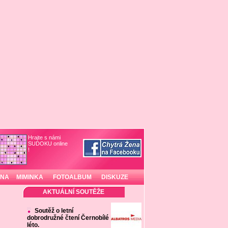
Hrajte s námi
SUDOKU online
!
INA
MIMINKA
FOTOALBUM
DISKUZE
AKTUÁLNÍ SOUTĚŽE
Soutěž o letní
dobrodružné čtení Černobílé
léto.