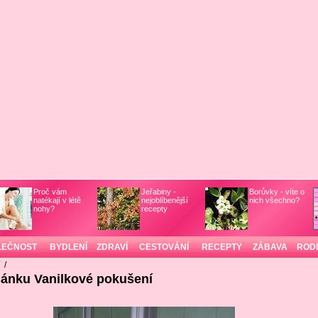
Proč vám
Jeřabiny -
Borůvky - víte o
natékají v létě
nejoblíbenější
nich všechno?
nohy?
recepty
LEČNOST
BYDLENÍ
ZDRAVÍ
CESTOVÁNÍ
RECEPTY
ZÁBAVA
ROD
/
/
lánku Vanilkové pokušení