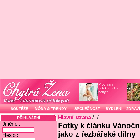
Proč vám
natékají v létě
nohy?
SOUTĚŽE
MÓDA & TRENDY
SPOLEČNOST
BYDLENÍ
ZDRAVÍ
Hlavní strana
/
/
PŘIHLÁŠENÍ
Jméno :
Fotky k článku Vánočn
jako z řezbářské dílny
Heslo :