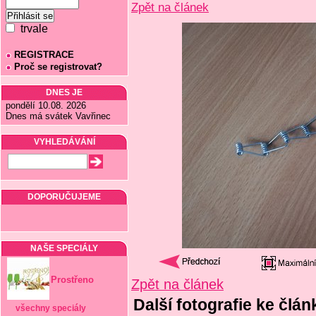
Zpět na článek
trvale
REGISTRACE
Proč se registrovat?
DNES JE
pondělí 10.08. 2026
Dnes má svátek Vavřinec
VYHLEDÁVÁNÍ
DOPORUČUJEME
NAŠE SPECIÁLY
Prostřeno
Zpět na článek
Další fotografie ke člá
všechny speciály