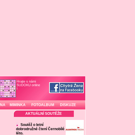
Hrajte s námi
SUDOKU online
!
INA
MIMINKA
FOTOALBUM
DISKUZE
AKTUÁLNÍ SOUTĚŽE
Soutěž o letní
dobrodružné čtení Černobílé
léto.