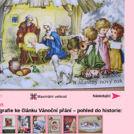
ek
grafie ke článku Vánoční přání – pohled do historie: