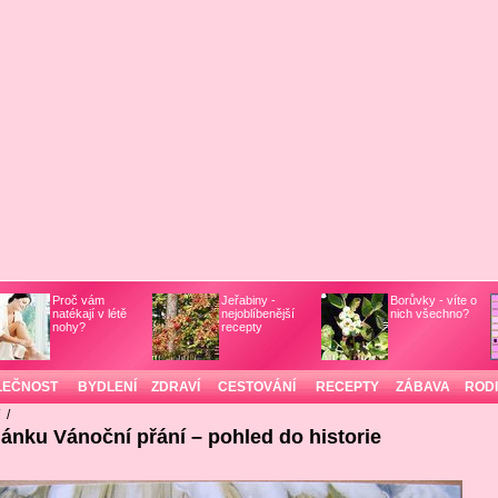
Proč vám
Jeřabiny -
Borůvky - víte o
natékají v létě
nejoblíbenější
nich všechno?
nohy?
recepty
LEČNOST
BYDLENÍ
ZDRAVÍ
CESTOVÁNÍ
RECEPTY
ZÁBAVA
ROD
/
/
lánku Vánoční přání – pohled do historie