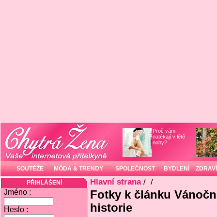
Proč vám
natékají v létě
nohy?
SOUTĚŽE
MÓDA & TRENDY
SPOLEČNOST
BYDLENÍ
ZDRAVÍ
Hlavní strana
/
/
PŘIHLÁŠENÍ
Jméno :
Fotky k článku Vánočn
historie
Heslo :