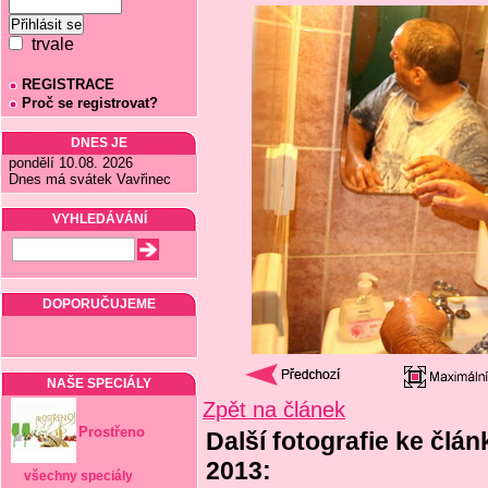
trvale
REGISTRACE
Proč se registrovat?
DNES JE
pondělí 10.08. 2026
Dnes má svátek Vavřinec
VYHLEDÁVÁNÍ
DOPORUČUJEME
NAŠE SPECIÁLY
Zpět na článek
Prostřeno
Další fotografie ke člán
2013:
všechny speciály