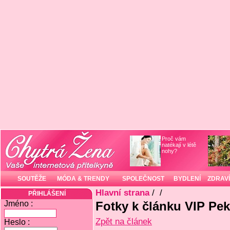
Proč vám
natékají v létě
nohy?
SOUTĚŽE
MÓDA & TRENDY
SPOLEČNOST
BYDLENÍ
ZDRAVÍ
Hlavní strana
/
/
PŘIHLÁŠENÍ
Jméno :
Fotky k článku VIP Pek
Zpět na článek
Heslo :