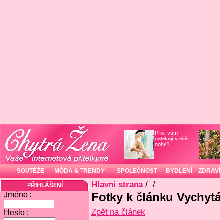
Proč vám
natékají v létě
nohy?
SOUTĚŽE
MÓDA & TRENDY
SPOLEČNOST
BYDLENÍ
ZDRAVÍ
Hlavní strana
/
/
PŘIHLÁŠENÍ
Jméno :
Fotky k článku Vychytá
Zpět na článek
Heslo :