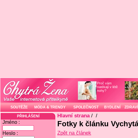
Proč vám
natékají v létě
nohy?
SOUTĚŽE
MÓDA & TRENDY
SPOLEČNOST
BYDLENÍ
ZDRAVÍ
Hlavní strana
/
/
PŘIHLÁŠENÍ
Jméno :
Fotky k článku Vychytá
Zpět na článek
Heslo :