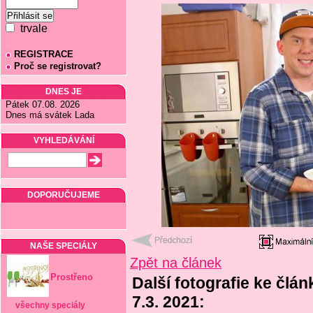
trvale
REGISTRACE
Proč se registrovat?
DNES JE
Pátek 07.08. 2026
Dnes má svátek Lada
VYHLEDÁVÁNÍ
DOPORUČUJEME
NAŠE SPECIÁLY
Zpět na článek
Prostřeno
Další fotografie ke člá
7.3. 2021:
všechny speciály