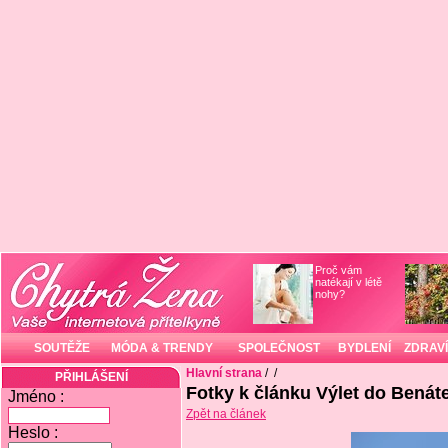
Proč vám
natékají v létě
nohy?
SOUTĚŽE
MÓDA & TRENDY
SPOLEČNOST
BYDLENÍ
ZDRAVÍ
Hlavní strana
/
/
PŘIHLÁŠENÍ
Fotky k článku Výlet do Benát
Jméno :
Zpět na článek
Heslo :