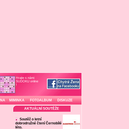
Hrajte s námi
SUDOKU online
!
INA
MIMINKA
FOTOALBUM
DISKUZE
AKTUÁLNÍ SOUTĚŽE
Soutěž o letní
dobrodružné čtení Černobílé
léto.