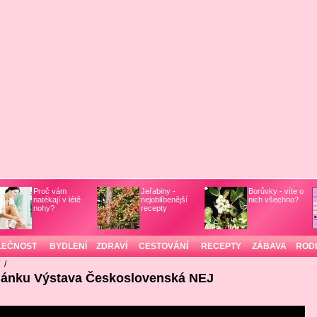
Proč vám
Jeřabiny -
Borůvky - víte o
natékají v létě
nejoblíbenější
nich všechno?
nohy?
recepty
LEČNOST
BYDLENÍ
ZDRAVÍ
CESTOVÁNÍ
RECEPTY
ZÁBAVA
ROD
/
/
článku Výstava Československá NEJ