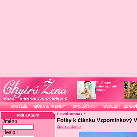
Proč vám
natékají v létě
nohy?
SOUTĚŽE
MÓDA & TRENDY
SPOLEČNOST
BYDLENÍ
ZDRAVÍ
Hlavní strana
/
/
PŘIHLÁŠENÍ
Fotky k článku Vzpomínkový V
Jméno :
Zpět na článek
Heslo :